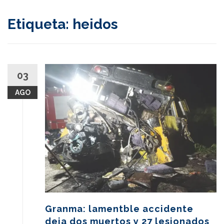
content
Etiqueta:
heidos
03
AGO
Granma: lamentble accidente
deja dos muertos y 27 lesionados