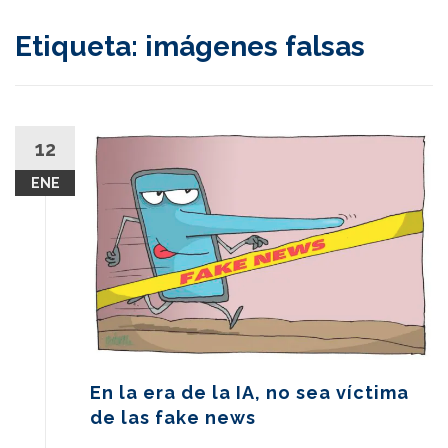
content
Etiqueta:
imágenes falsas
12
ENE
En la era de la IA, no sea víctima
de las fake news