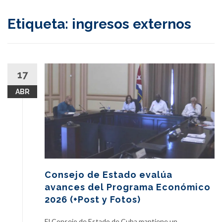
content
Etiqueta:
ingresos externos
17
ABR
Consejo de Estado evalúa
avances del Programa Económico
2026 (+Post y Fotos)
El Consejo de Estado de Cuba mantiene un