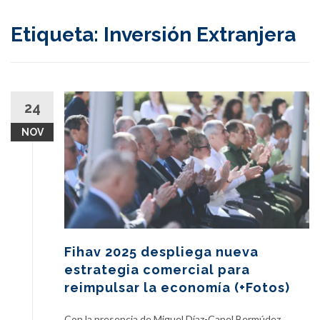
content
Etiqueta:
Inversión Extranjera
24
NOV
Fihav 2025 despliega nueva
estrategia comercial para
reimpulsar la economía (+Fotos)
Con la presencia de Miguel Díaz-Canel Bermúdez,