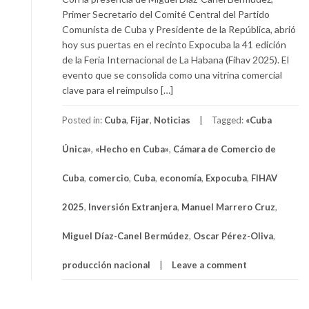
Primer Secretario del Comité Central del Partido
Comunista de Cuba y Presidente de la República, abrió
hoy sus puertas en el recinto Expocuba la 41 edición
de la Feria Internacional de La Habana (Fihav 2025). El
evento que se consolida como una vitrina comercial
clave para el reimpulso […]
Posted in:
Cuba
,
Fijar
,
Noticias
Tagged:
«Cuba
Única»
,
«Hecho en Cuba»
,
Cámara de Comercio de
Cuba
,
comercio
,
Cuba
,
economía
,
Expocuba
,
FIHAV
2025
,
Inversión Extranjera
,
Manuel Marrero Cruz
,
Miguel Díaz-Canel Bermúdez
,
Oscar Pérez-Oliva
,
producción nacional
Leave a comment