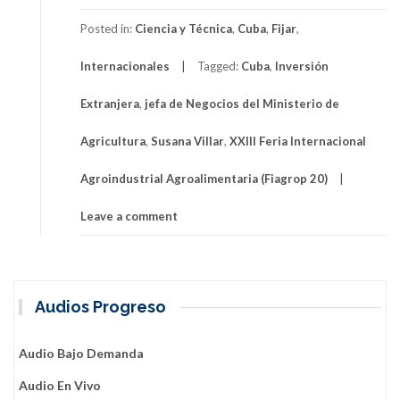
o
Posted in:
Ciencia y Técnica
,
Cuba
,
Fijar
,
u
t
Internacionales
Tagged:
Cuba
,
Inversión
P
r
Extranjera
,
jefa de Negocios del Ministerio de
o
y
Agricultura
,
Susana Villar
,
XXIII Feria Internacional
e
c
Agroindustrial Agroalimentaria (Fiagrop 20)
t
o
Leave a comment
s
d
e
i
Audios Progreso
n
v
Audio Bajo Demanda
e
r
Audio En Vivo
s