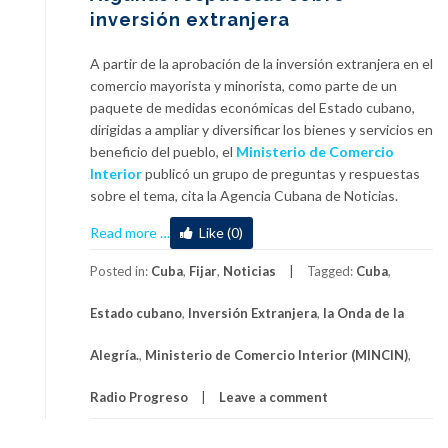
inversión extranjera
A partir de la aprobación de la inversión extranjera en el
comercio mayorista y minorista, como parte de un
paquete de medidas económicas del Estado cubano,
dirigidas a ampliar y diversificar los bienes y servicios en
beneficio del pueblo, el
Ministerio de Comercio
Interior
publicó un grupo de preguntas y respuestas
sobre el tema, cita la Agencia Cubana de Noticias.
about
Read more
…
Like (0)
Algunas
respuestas
Posted in:
Cuba
,
Fijar
,
Noticias
Tagged:
Cuba
,
sobre
Estado cubano
,
Inversión Extranjera
,
la Onda de la
inversión
extranjera
Alegría.
,
Ministerio de Comercio Interior (MINCIN)
,
Radio Progreso
Leave a comment