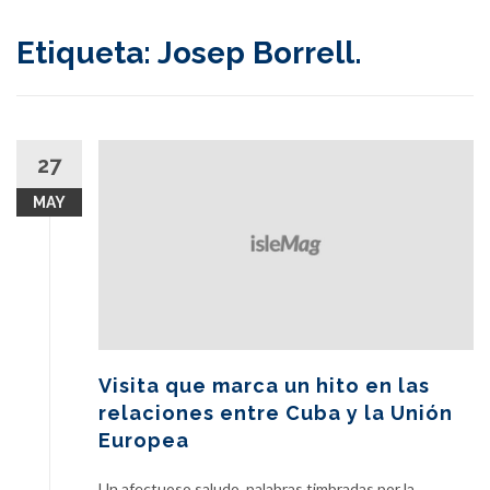
content
Etiqueta:
Josep Borrell.
27
MAY
Visita que marca un hito en las
relaciones entre Cuba y la Unión
Europea
Un afectuoso saludo, palabras timbradas por la