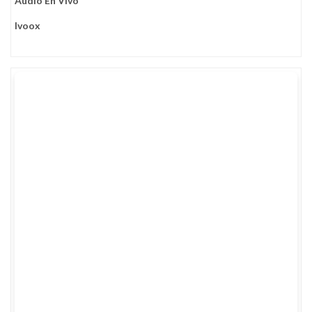
Audio En Vivo
Ivoox