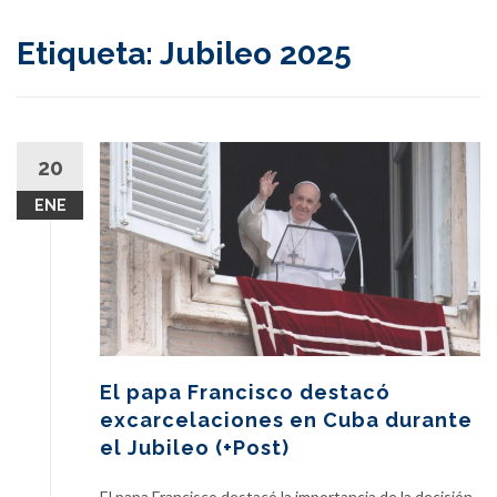
content
Etiqueta:
Jubileo 2025
20
ENE
El papa Francisco destacó
excarcelaciones en Cuba durante
el Jubileo (+Post)
El papa Francisco destacó la importancia de la decisión