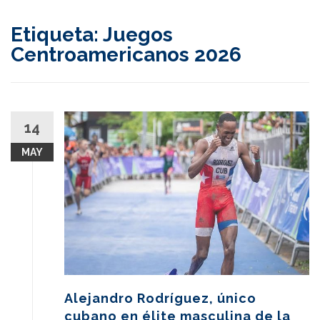
content
Etiqueta:
Juegos
Centroamericanos 2026
14
MAY
Alejandro Rodríguez, único
cubano en élite masculina de la