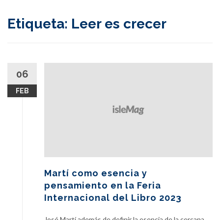
content
Etiqueta:
Leer es crecer
06
FEB
Martí como esencia y
pensamiento en la Feria
Internacional del Libro 2023
José Martí además de definir la esencia de la cercana