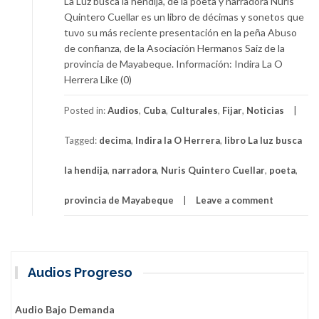
La Luz busca la hendija, de la poeta y narradora Nuris
Quintero Cuellar es un libro de décimas y sonetos que
tuvo su más reciente presentación en la peña Abuso
de confianza, de la Asociación Hermanos Saiz de la
provincia de Mayabeque. Información: Indira La O
Herrera Like (0)
Posted in:
Audios
,
Cuba
,
Culturales
,
Fijar
,
Noticias
Tagged:
decima
,
Indira la O Herrera
,
libro La luz busca
la hendija
,
narradora
,
Nuris Quintero Cuellar
,
poeta
,
provincia de Mayabeque
Leave a comment
Audios Progreso
Audio Bajo Demanda