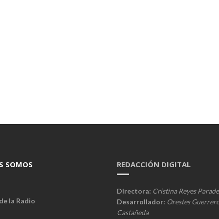
S SOMOS
REDACCIÓN DIGITAL
Directora:
Cristina Reyes Parade
de la Radio
Desarrollador:
Orestes Guerrer
Castañeda