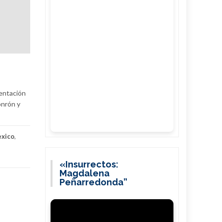
sentación
onrón y
xico
,
«Insurrectos:
Magdalena
Peñarredonda”