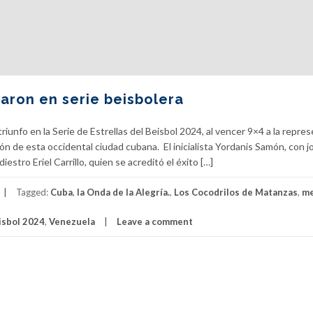
naron en serie beisbolera
iunfo en la Serie de Estrellas del Beisbol 2024, al vencer 9×4 a la repre
ón de esta occidental ciudad cubana. El inicialista Yordanis Samón, con j
iestro Eriel Carrillo, quien se acreditó el éxito […]
Tagged:
Cuba
,
la Onda de la Alegría.
,
Los Cocodrilos de Matanzas
,
me
eisbol 2024
,
Venezuela
Leave a comment