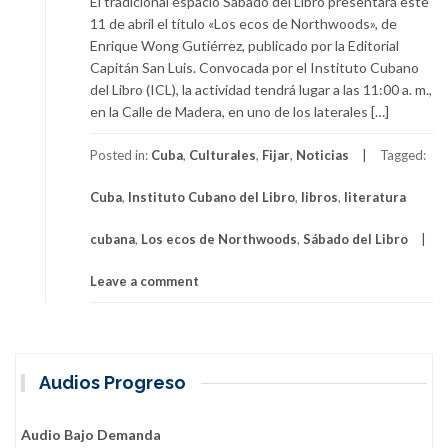
El tradicional espacio Sábado del Libro presentará este
11 de abril el título «Los ecos de Northwoods», de
Enrique Wong Gutiérrez, publicado por la Editorial
Capitán San Luis. Convocada por el Instituto Cubano
del Libro (ICL), la actividad tendrá lugar a las 11:00 a. m.,
en la Calle de Madera, en uno de los laterales […]
Posted in:
Cuba
,
Culturales
,
Fijar
,
Noticias
Tagged:
Cuba
,
Instituto Cubano del Libro
,
libros
,
literatura
cubana
,
Los ecos de Northwoods
,
Sábado del Libro
Leave a comment
Audios Progreso
Audio Bajo Demanda