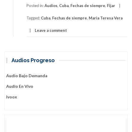
de
Posted in:
Audios
,
Cuba
,
Fechas de siempre
,
Fijar
siempre:
Tagged:
Cuba
,
Fechas de siempre
,
Maria Teresa Vera
María
Teresa
Leave a comment
Vera
Audios Progreso
Audio Bajo Demanda
Audio En Vivo
Ivoox