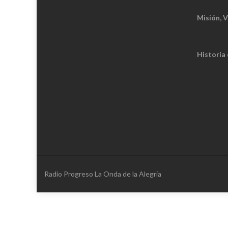
Misión, V
Historia
Radio Progreso La Onda de la Alegría