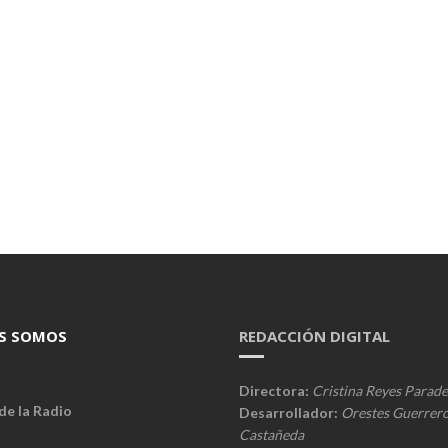
S SOMOS
REDACCIÓN DIGITAL
Directora:
Cristina Reyes Parade
de la Radio
Desarrollador:
Orestes Guerrer
Castañeda