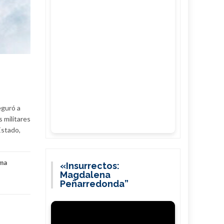
eguró a
 militares
Estado,
ma
«Insurrectos:
Magdalena
Peñarredonda”