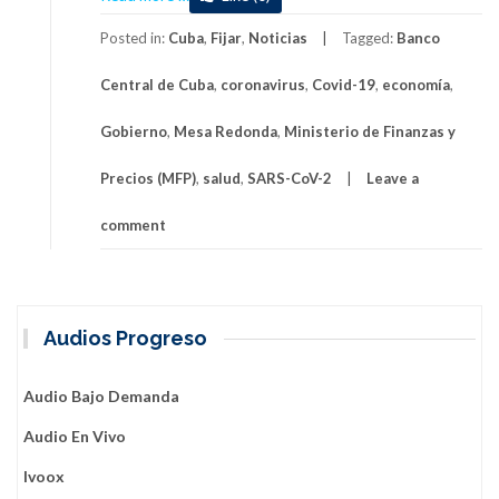
Retos
del
Posted in:
Cuba
,
Fijar
,
Noticias
Tagged:
Banco
sistema
Central de Cuba
,
coronavirus
,
Covid-19
,
economía
,
bancario
y
Gobierno
,
Mesa Redonda
,
Ministerio de Finanzas y
financiero
en
Precios (MFP)
,
salud
,
SARS-CoV-2
Leave a
la
etapa
comment
pos-
COVID-
19
Audios Progreso
Audio Bajo Demanda
Audio En Vivo
Ivoox