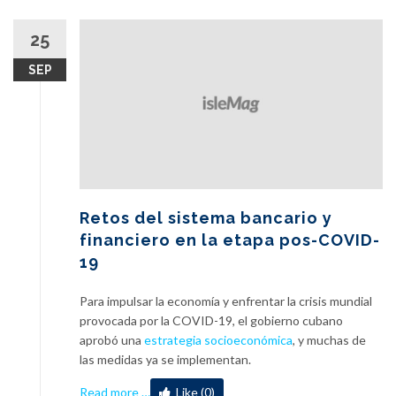
25
SEP
Retos del sistema bancario y
financiero en la etapa pos-COVID-
19
Para impulsar la economía y enfrentar la crisis mundial
provocada por la COVID-19, el gobierno cubano
aprobó una
estrategia socioeconómica
, y muchas de
las medidas ya se implementan.
about
Read more
…
Like (0)