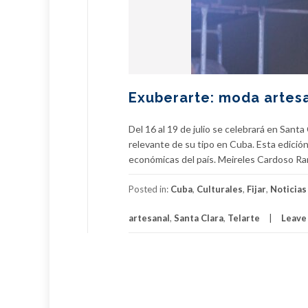
Exuberarte: moda artesa
Del 16 al 19 de julio se celebrará en Sant
relevante de su tipo en Cuba. Esta edició
económicas del país. Meireles Cardoso Ra
Posted in:
Cuba
,
Culturales
,
Fijar
,
Noticias
artesanal
,
Santa Clara
,
Telarte
Leave