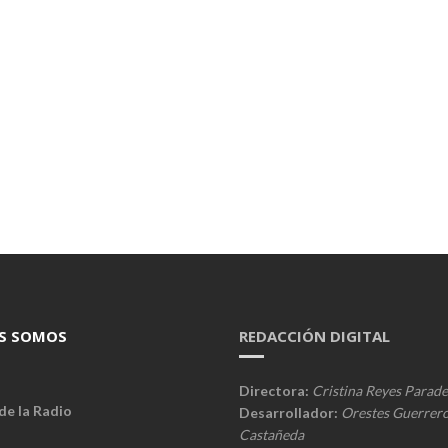
S SOMOS
REDACCIÓN DIGITAL
Directora:
Cristina Reyes Parade
de la Radio
Desarrollador:
Orestes Guerrer
Castañeda