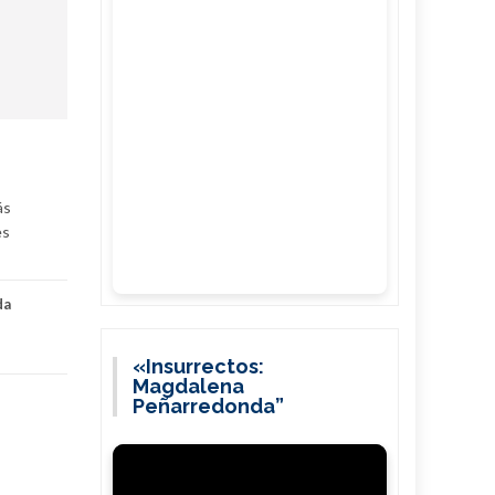
ás
es
da
«Insurrectos:
Magdalena
Peñarredonda”