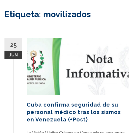
content
Etiqueta:
movilizados
25
JUN
Cuba confirma seguridad de su
personal médico tras los sismos
en Venezuela (+Post)
La Misión Médica Cubana en Venezuela se encuentra