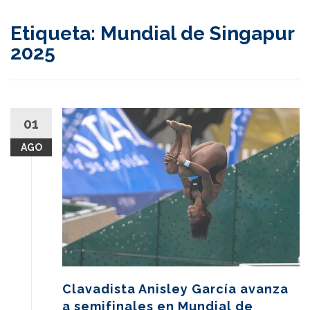
content
Etiqueta:
Mundial de Singapur
2025
01
AGO
Clavadista Anisley García avanza
a semifinales en Mundial de