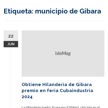
content
Etiqueta:
municipio de Gibara
22
JUN
Obtiene Hilandería de Gibara
premio en feria Cubaindustria
2024
La Hilandería Inejiro Asanuma (Gihilan), ubicada en el