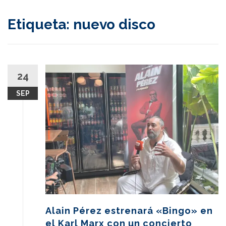
content
Etiqueta:
nuevo disco
24
SEP
Alain Pérez estrenará «Bingo» en
el Karl Marx con un concierto