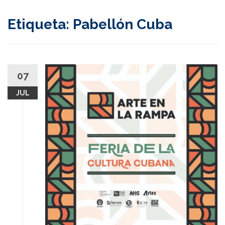
content
Etiqueta:
Pabellón Cuba
07
JUL