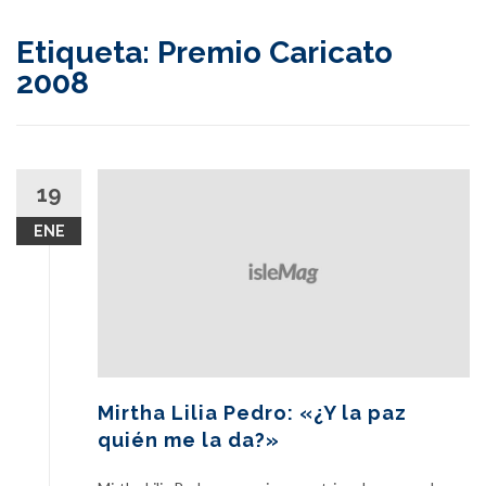
content
Etiqueta:
Premio Caricato
2008
19
ENE
Mirtha Lilia Pedro: «¿Y la paz
quién me la da?»