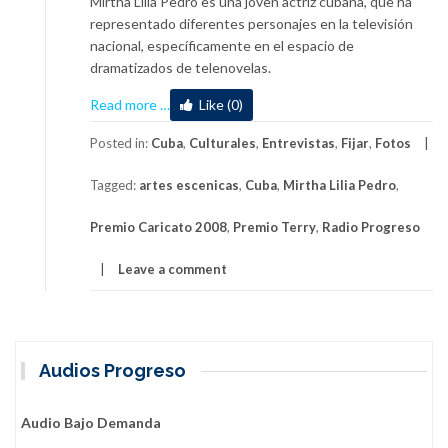
Mirtha Lilia Pedro es una joven actriz cubana, que ha
representado diferentes personajes en la televisión
nacional, específicamente en el espacio de
dramatizados de telenovelas.
about
Read more
…
Like (0)
Mirtha
Lilia
Posted in:
Cuba
,
Culturales
,
Entrevistas
,
Fijar
,
Fotos
Pedro:
Tagged:
artes escenicas
,
Cuba
,
Mirtha Lilia Pedro
,
«¿Y
la
Premio Caricato 2008
,
Premio Terry
,
Radio Progreso
paz
quién
Leave a comment
me
la
da?»
Audios Progreso
Audio Bajo Demanda