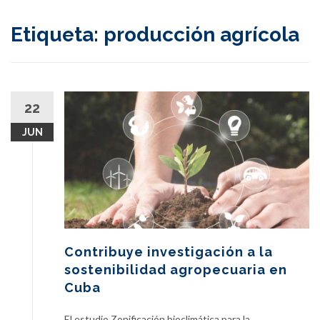
content
Etiqueta:
producción agrícola
22
JUN
Contribuye investigación a la
sostenibilidad agropecuaria en
Cuba
El estudio Zonificación bioclimática para la