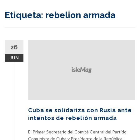
content
Etiqueta:
rebelion armada
26
JUN
Cuba se solidariza con Rusia ante
intentos de rebelión armada
El Primer Secretario del Comité Central del Partido
Comunista de Cuba y Presidente de la República,