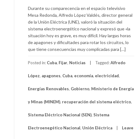
Durante su comparecencia en el espacio televisivo
Mesa Redonda, Alfredo López Valdés, director general
de la Unión Eléctrica (UNE), valoró la situación del
sistema electroenergético nacional y expresó que «la
situación hoy es grave, es muy difícil. Hay largas horas
de apagones y dificultades para rotar los circuitos, lo
que tiene consecuencias muy complicadas para […]
Posted in:
Cuba
,
Fijar
,
Noticias
Tagged:
Alfredo
López
,
apagones
,
Cuba
,
economía
,
electricidad
,
Energías Renovables
,
Gobierno
,
Ministerio de Energía
y Minas (MINEM)
,
recuperación del sistema eléctrico
,
Sistema Eléctrico Nacional (SEN)
,
Sistema
Electroenegético Nacional
,
Unión Eléctrica
Leave