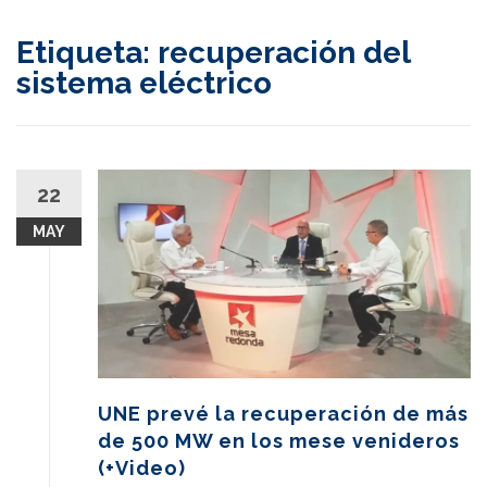
content
Etiqueta:
recuperación del
sistema eléctrico
22
MAY
UNE prevé la recuperación de más
de 500 MW en los mese venideros
(+Video)