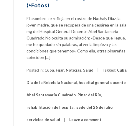
(+Fotos)
El asombro se refleja en el rostro de Nathaly Díaz, la
joven madre, que se recupera de una cesárea en la sala
mg del Hospital General Docente Abel Santamaría
Cuadrado.No oculta su admiración: «Desde que llegué,
me he quedado sin palabras, al ver la limpieza y las
condiciones que tenemos». Como ella, otras pinareñas
coinciden […]
Posted in:
Cuba
,
Fijar
,
Noticias
,
Salud
Tagged:
Cuba
,
Día de la Rebeldía Nacional
,
hospital general docente
Abel Santamaría Cuadrado
,
Pinar del Río
,
rehabilitación de hospital
,
sede del 26 de julio
,
servicios de salud
Leave a comment