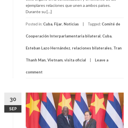
ejemplares relaciones que unen a ambos países.
Durante su […]
Posted in:
Cuba
,
Fijar
,
Noticias
Tagged:
Comité de
Cooperación Interparlamentaria bilateral
,
Cuba
,
Esteban Lazo Hernández
,
relaciones bilaterales
,
Tran
Thanh Man
,
Vietnam
,
visita oficial
Leave a
comment
30
SEP