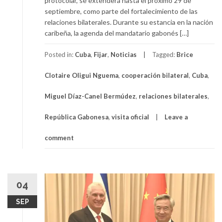
protocolar, se extenderá hasta el próximo 29 de
septiembre, como parte del fortalecimiento de las
relaciones bilaterales. Durante su estancia en la nación
caribeña, la agenda del mandatario gabonés […]
Posted in:
Cuba
,
Fijar
,
Noticias
Tagged:
Brice
Clotaire Oligui Nguema
,
cooperación bilateral
,
Cuba
,
Miguel Díaz-Canel Bermúdez
,
relaciones bilaterales
,
República Gabonesa
,
visita oficial
Leave a
comment
04
SEP