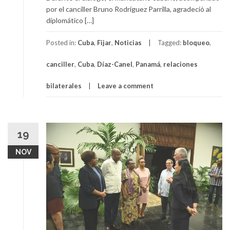
por el canciller Bruno Rodríguez Parrilla, agradeció al
diplomático […]
Posted in:
Cuba
,
Fijar
,
Noticias
Tagged:
bloqueo
,
canciller
,
Cuba
,
Díaz-Canel
,
Panamá
,
relaciones
bilaterales
Leave a comment
19
NOV