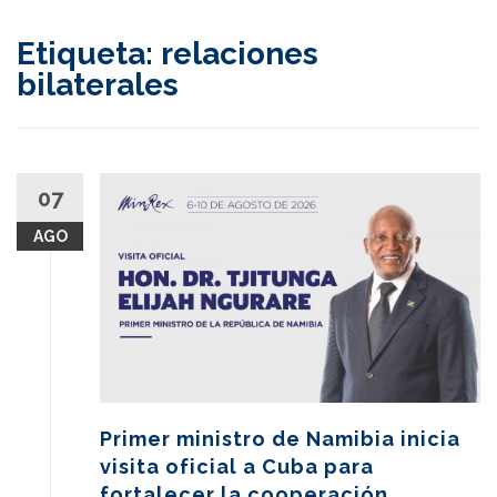
content
Etiqueta:
relaciones
bilaterales
07
AGO
Primer ministro de Namibia inicia
visita oficial a Cuba para
fortalecer la cooperación