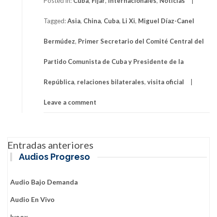
Posted in:
Cuba
,
Fijar
,
Internacionales
,
Noticias
Tagged:
Asia
,
China
,
Cuba
,
Li Xi
,
Miguel Díaz-Canel
Bermúdez
,
Primer Secretario del Comité Central del
Partido Comunista de Cuba y Presidente de la
República
,
relaciones bilaterales
,
visita oficial
Leave a comment
Navegación
Entradas anteriores
de
Audios Progreso
entradas
Audio Bajo Demanda
Audio En Vivo
Ivoox