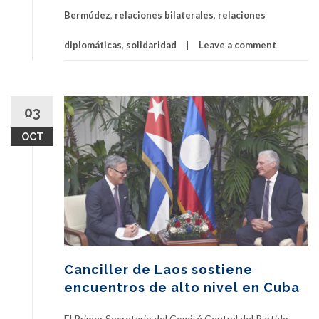
Bermúdez
,
relaciones bilaterales
,
relaciones
diplomáticas
,
solidaridad
Leave a comment
03
OCT
Canciller de Laos sostiene
encuentros de alto nivel en Cuba
El Primer Secretario del Comité Central del Partido