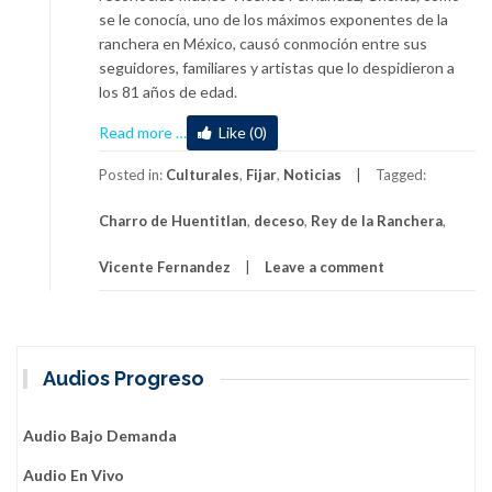
se le conocía, uno de los máximos exponentes de la
ranchera en México, causó conmoción entre sus
seguidores, familiares y artistas que lo despidieron a
los 81 años de edad.
about
Read more
…
Like (0)
Muere
Vicente
Posted in:
Culturales
,
Fijar
,
Noticias
Tagged:
Fernández,
Charro de Huentitlan
,
deceso
,
Rey de la Ranchera
,
el
Rey
Vicente Fernandez
Leave a comment
de
la
Ranchera
(+Vídeo)
Audios Progreso
Audio Bajo Demanda
Audio En Vivo