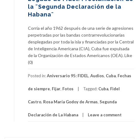
la ¨Segunda Declaración de la
Habana¨
Corría el año 1962 después de una serie de agresiones
perpetradas por las bandas contrarrevolucionarias
desplegadas por toda la isla y financiadas por la Central
de Inteligencia Americana (CIA), Cuba fue expulsada
de la Organización de Estados Americanos (OEA). Like
(0)
Posted in:
Aniversario 95: FIDEL
,
Audios
,
Cuba
,
Fechas
de siempre
,
Fijar
,
Fotos
Tagged:
Cuba
,
Fidel
Castro
,
Rosa María Godoy de Armas
,
Segunda
Declaración de La Habana
Leave a comment