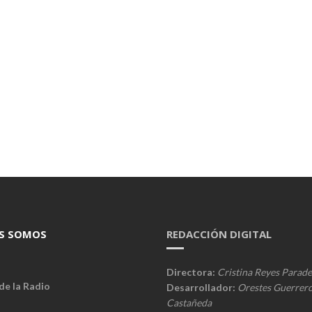
S SOMOS
REDACCIÓN DIGITAL
Directora:
Cristina Reyes Parade
de la Radio
Desarrollador:
Orestes Guerrer
Castañeda