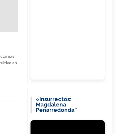
ectáreas
cultivo en
«Insurrectos:
Magdalena
Peñarredonda”