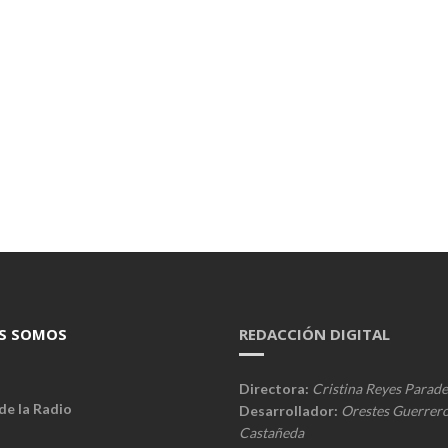
S SOMOS
REDACCIÓN DIGITAL
Directora:
Cristina Reyes Parade
de la Radio
Desarrollador:
Orestes Guerrer
Castañeda