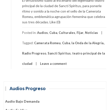
El virtuosismo subió al escenario del legendario teatro
principal de la ciudad de Sancti Spíritus, para ponerle
ritmo y sonido a la noche con el sello de la Camerata
Romeu, emblemática agrupación femenina que celebra
sus tres décadas. Like (0)
Posted in:
Audios
,
Cuba
,
Culturales
,
Fijar
,
Noticias
Tagged:
Camerata Romeu
,
Cuba
,
la Onda de la Alegría.
,
Radio Progreso
,
Sancti Spíritus
,
teatro principal de la
ciudad
Leave a comment
Audios Progreso
Audio Bajo Demanda