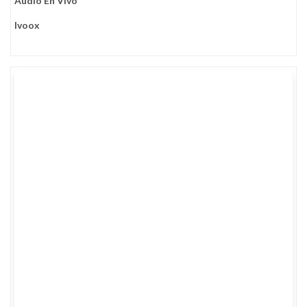
Audio En Vivo
Ivoox