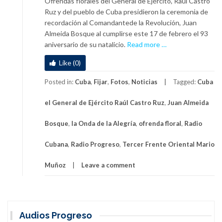
Ofrendas florales del General de Ejército, Raúl Castro
Ruz y del pueblo de Cuba presidieron la ceremonia de
recordación al Comandantede la Revolución, Juan
Almeida Bosque al cumplirse este 17 de febrero el 93
a
aniversario de su natalicio.
Read more
…
b
Like (0)
o
u
Posted in:
Cuba
,
Fijar
,
Fotos
,
Noticias
Tagged:
Cuba
t
O
el General de Ejército Raúl Castro Ruz
,
Juan Almeida
f
r
Bosque
,
la Onda de la Alegría
,
ofrenda floral
,
Radio
e
n
Cubana
,
Radio Progreso
,
Tercer Frente Oriental Mario
d
a
Muñoz
Leave a comment
f
l
o
r
Audios Progreso
a