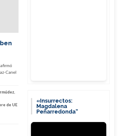
eben
 afirmó
íaz-Canel
ermúdez
,
«Insurrectos:
bre de UE
Magdalena
Peñarredonda”