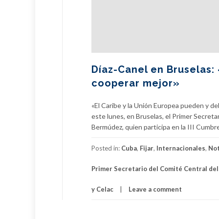
Díaz-Canel en Bruselas:
cooperar mejor»
«El Caribe y la Unión Europea pueden y de
este lunes, en Bruselas, el Primer Secreta
Bermúdez, quien participa en la III Cumbr
Posted in:
Cuba
,
Fijar
,
Internacionales
,
Not
Primer Secretario del Comité Central del
y Celac
Leave a comment