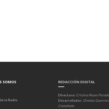
S SOMOS
REDACCIÓN DIGITAL
Directora:
Cristina Reyes Parade
de la Radio
Desarrollador:
Orestes Guerrer
Castañeda