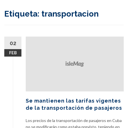
content
Etiqueta:
transportacion
02
FEB
Se mantienen las tarifas vigentes
de la transportación de pasajeros
Los precios de la transportación de pasajeros en Cuba
no se modificarán como estaba previsto, teniendo en