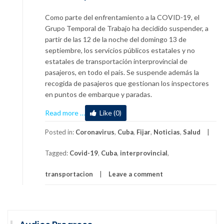
Como parte del enfrentamiento a la COVID-19, el
Grupo Temporal de Trabajo ha decidido suspender, a
partir de las 12 de la noche del domingo 13 de
septiembre, los servicios públicos estatales y no
estatales de transportación interprovincial de
pasajeros, en todo el país. Se suspende además la
recogida de pasajeros que gestionan los inspectores
en puntos de embarque y paradas.
about
Read more
…
Like (0)
Suspendida
transportación
Posted in:
Coronavirus
,
Cuba
,
Fijar
,
Noticias
,
Salud
interprovincial
Tagged:
Covid-19
,
Cuba
,
interprovincial
,
de
pasajeros
transportacion
Leave a comment
en
todo
el
país