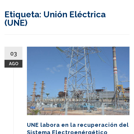
content
Etiqueta:
Unión Eléctrica
(UNE)
03
AGO
UNE labora en la recuperación del
Sistema Electroenérgético