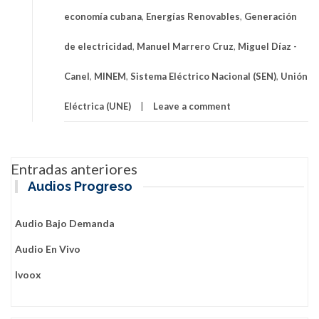
economía cubana
,
Energías Renovables
,
Generación
de electricidad
,
Manuel Marrero Cruz
,
Miguel Díaz -
Canel
,
MINEM
,
Sistema Eléctrico Nacional (SEN)
,
Unión
Eléctrica (UNE)
Leave a comment
Navegación
Entradas anteriores
de
Audios Progreso
entradas
Audio Bajo Demanda
Audio En Vivo
Ivoox