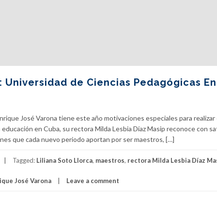
: Universidad de Ciencias Pedagógicas En
rique José Varona tiene este año motivaciones especiales para realizar 
la educación en Cuba, su rectora Milda Lesbia Díaz Masip reconoce con sa
venes que cada nuevo periodo aportan por ser maestros, […]
Tagged:
Liliana Soto Llorca
,
maestros
,
rectora Milda Lesbia Díaz Ma
ique José Varona
Leave a comment