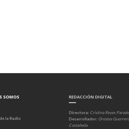
S SOMOS
REDACCIÓN DIGITAL
Directora:
Cristina Reyes Parade
de la Radio
Desarrollador:
Orestes Guerrer
Castañeda