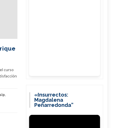
rique
el curso
tisfacción
«Insurrectos:
sip
,
Magdalena
Peñarredonda”