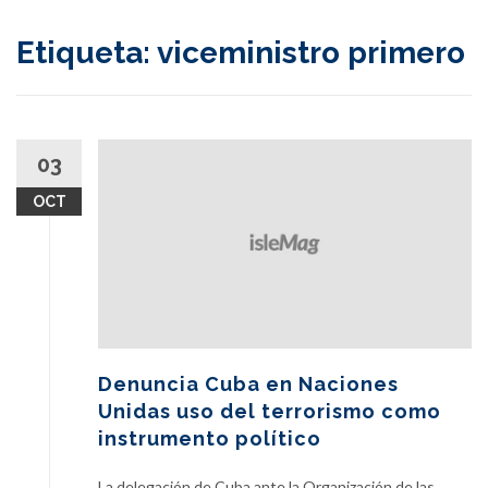
content
Etiqueta:
viceministro primero
03
OCT
Denuncia Cuba en Naciones
Unidas uso del terrorismo como
instrumento político
La delegación de Cuba ante la Organización de las