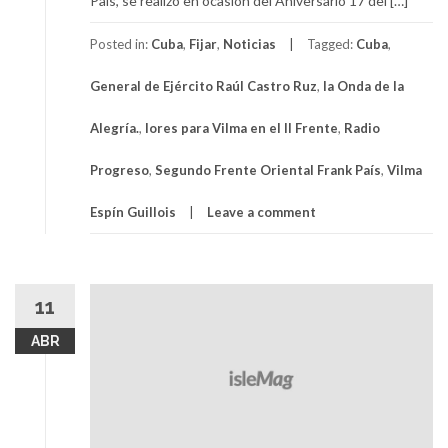
País, se realizó en ocasión del Aniversario 17 del […]
Posted in:
Cuba
,
Fijar
,
Noticias
Tagged:
Cuba
,
General de Ejército Raúl Castro Ruz
,
la Onda de la
Alegría.
,
lores para Vilma en el II Frente
,
Radio
Progreso
,
Segundo Frente Oriental Frank País
,
Vilma
Espín Guillois
Leave a comment
11
ABR