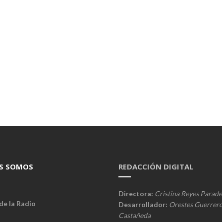
S SOMOS
REDACCIÓN DIGITAL
Directora:
Cristina Reyes Parade
de la Radio
Desarrollador:
Orestes Guerrer
Castañeda