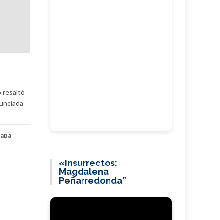
o resaltó
nunciada
papa
«Insurrectos:
Magdalena
Peñarredonda”