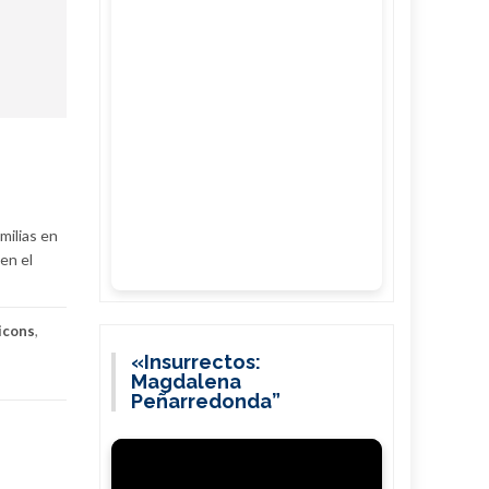
milias en
en el
icons
,
«Insurrectos:
Magdalena
Peñarredonda”