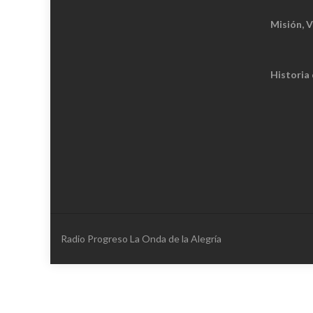
Misión, V
Historia
Radio Progreso La Onda de la Alegría