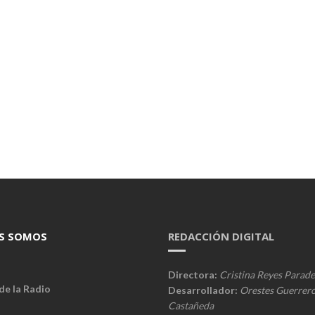
S SOMOS
REDACCIÓN DIGITAL
Directora:
Cristina Reyes Parade
de la Radio
Desarrollador:
Orestes Guerrer
Castañeda