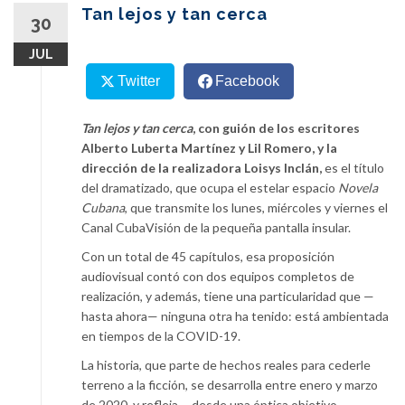
content
Tan lejos y tan cerca
30
JUL
Twitter
Facebook
Tan lejos y tan cerca
, con guión de los escritores
Alberto Luberta Martínez y Lil Romero, y la
dirección de la realizadora Loisys Inclán,
es el título
del dramatizado, que ocupa el estelar espacio
Novela
Cubana
, que transmite los lunes, miércoles y viernes el
Canal CubaVisión de la pequeña pantalla insular.
Con un total de 45 capítulos, esa proposición
audiovisual contó con dos equipos completos de
realización, y además, tiene una particularidad que —
hasta ahora— ninguna otra ha tenido: está ambientada
en tiempos de la COVID-19.
La historia, que parte de hechos reales para cederle
terreno a la ficción, se desarrolla entre enero y marzo
de 2020, y refleja —desde una óptica objetivo-