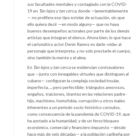
sus facultades mentales y contagiado con la COVID-
19 en
Tan lejos y tan cerca
, donde —lamentablemente
— no prolifera ese tipo estelar de actuación, sin que
ello quiera decir —en modo alguno— que no haya
buenos desempeños actorales por parte de los demás
artistas que integran el elenco. Ahora bien, lo que hace
el carismático actor Denis Ramos es darle «vida» al
personaje que interpreta, y no solo prestarle el cuerpo,
sino también la mente y el alma.
En
Tan lejos y tan cerca
se evidencian contravalores
que —junto con innegables virtudes que distinguen al
cubano— configuran la compleja sociedad insular,
imperfecta…, pero perfectible: triángulos amorosos,
engaños, traiciones, tirantez en las relaciones padre-
hijo, machismo, homofobia, corrupción u otros males
inherentes a un período socio-histórico convulso,
como consecuencia de la pandemia de COVID-19, que
ha azotado a la humanidad, y de un feroz bloqueo
económico, comercial y financiero impuesto —desde
hace más de seis décadas— a la población caribeña por