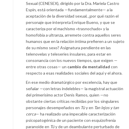
Sexual (CENESEX), dirigido por la Dra. Mariela Castro
Espín, está orientada —fundamentalmente— a la
aceptación de la diversidad sexual, ¿por qué razón el
personaje que interpreta Enrique Bueno, y que se
caracteriza por el machismo «trasnochado» y la
homofobia a ultranza, arremete contra aquellos seres
humanos que en la relación íntima prefieren a un sujeto
de su mismo sexo? Asignatura pendiente en las
telenovelas y teleseries insulares, para estar en
consonancia con los nuevos tiempos, que exigen —
entre otras cosas— un
cambio de mentalidad
con
respecto a esas realidades sociales del aquí y el ahora.
En ese medio dramatúrgico por excelencia, hay que
señalar —con letras indelebles— la magistral actuación
del primerísimo actor Denis Ramos, quien —no
obstante ciertas críticas recibidas por los singulares
personajes desempeñados en
Tú
y en
Tan lejos y tan
cerca
— ha realizado una impecable caracterización
psicopatogénica de un paciente con esquizofrenia
paranoide en
Tú
y de un deambulante perturbado de