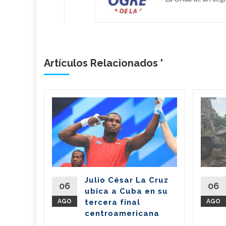
Artículos Relacionados '
n
il dona
de
 a
erra
Julio César La Cruz
regó este
06
06
ubica a Cuba en su
vo de 7,6
AGO
tercera final
AGO
amentos
centroamericana
...