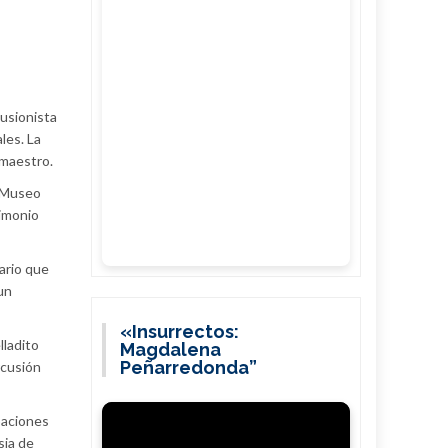
usionista
les. La
 maestro.
l Museo
rimonio
ario que
un
«Insurrectos:
lladito
Magdalena
Peñarredonda”
rcusión
upaciones
sia de