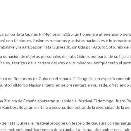
ubarumba Tata Güines In Memoriam 2025, un homenaje al legendario perc
brará con tambores, fusiones rumberas y artistas nacionales e internaciona
balaye y la agrupación Tata Güines Jr., dirigida por Arturo Soto, hijo del
 donación de objetos personales de Tata Güines por parte de su hijo a
icales, testigos de la carrera del «rey del tumbador», enriquecerán el pat
áculo de Rumberos de Cuba en el reparto El Fanguito, un espacio comunit
onjunto Folklórico Nacional también se presentará en su sede, ofreciendo 
a BisLom de España aportarán su sonido al festival. El domingo, Justo Pe
 Rumbera llevarán el ritmo a escena, demostrando la diversidad de la pe
cio de Tata Güines, el festival propone un festejo de clausura con las agr
e Hamel, emblemático templo de la rumba. Un toque de tambor en la Igle