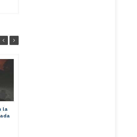
Unión Eléctrica
06
06
pronostica
AGO
afectación de 2305
AGO
MW (+Post)
La Unión Eléctrica de Cuba
(UNE) estima para hoy una
n la
disponibilidad de 975
rada
megawatts (MW) y una
a
demanda máxima de 3250
MW. De...