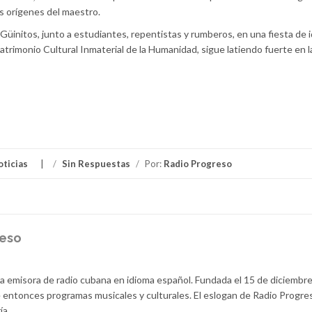
s orígenes del maestro.
a Güinitos, junto a estudiantes, repentistas y rumberos, en una fiesta de 
atrimonio Cultural Inmaterial de la Humanidad, sigue latiendo fuerte en l
oticias
/
Sin Respuestas
/
Por:
Radio Progreso
reso
la emisora de radio cubana en idioma español. Fundada el 15 de diciembr
 entonces programas musicales y culturales. El eslogan de Radio Progre
ía