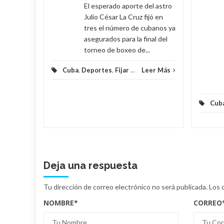
El esperado aporte del astro
eer Más
Julio César La Cruz fijó en
tres el número de cubanos ya
asegurados para la final del
torneo de boxeo de...
Cuba
,
Deportes
,
Fijar
...
Leer Más
Cub
Deja una respuesta
Tu dirección de correo electrónico no será publicada.
Los 
NOMBRE
*
CORREO