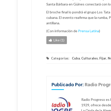
Santa Bárbara en Güines conectará con lo
El broche final lo pondrá el grupo Los Tat
cubana. El evento reafirma que la rumba, P
antillana.
(Con información de
Prensa Latina
)
Like (1)
Categorías:
Cuba
,
Culturales
,
Fijar
,
N
Publicado Por:
Radio Prog
Radio Progreso es 
1929, ofrece desde
La Onda de la Alegr