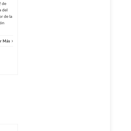
2 de
Cuba
,
Fijar
,
Noticias
...
Leer Más
Cuba
,
a del
r de la
cón
r Más