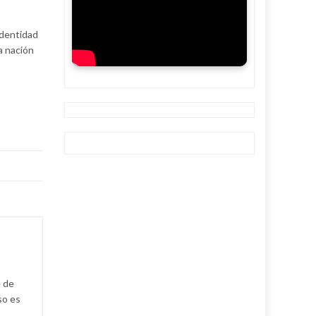
identidad
a nación
e de
so es