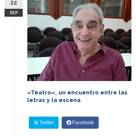
22
content
SEP
«Teatro», un encuentro entre las
letras y la escena
Twitter
Facebook