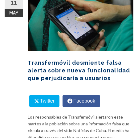
11
content
MAY
Transfermóvil desmiente falsa
alerta sobre nueva funcionalidad
que perjudicaría a usuarios
Twitter
Facebook
Los responsables de Transfermóvil alertaron este
martes a la población sobre una información falsa que
circula a través del sitio Noticias de Cuba. El medio ha
difundido en sus perfiles una supuesta nueva