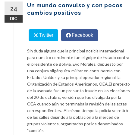
content
Un mundo convulso y con pocos
24
cambios positivos
DIC
Twitter
Facebook
Sin duda alguna que la principal noticia internacional
para nuestro continente fue el golpe de Estado contra
el presidente de Bolivia, Evo Morales, depuesto por
una conjura oligárquica-militar en contubernio con
Estados Unidos y su principal operador regional, la
Organización de Estados Americanos, OEA.
El pretexto
de la asonada fue un presunto fraude en las elecciones
del
20 de octubre
, versión que fue divulgada por la
OEA cuando aún no terminaba la revisión de las actas
correspondientes. Al mismo tiempo la policía se retiró
de las calles dejando a la población a la merced de
grupos violentos, organizados por los denominados
“comités