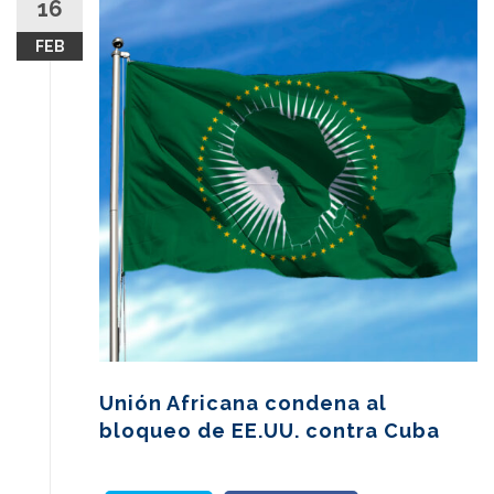
16
content
FEB
Unión Africana condena al
bloqueo de EE.UU. contra Cuba