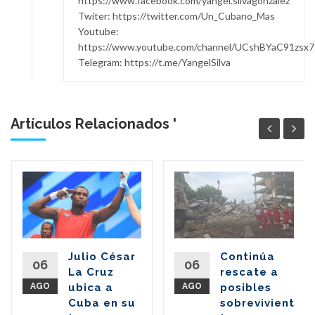
https://www.facebook.com/yangel.silvagonzalez
Twiter: https://twitter.com/Un_Cubano_Mas
Youtube:
https://www.youtube.com/channel/UCshBYaC91zs
Telegram: https://t.me/YangelSilva
Artículos Relacionados '
Julio César
Continúa
06
06
La Cruz
rescate a
s
AGO
ubica a
AGO
posibles
Cuba en su
sobrevivientes