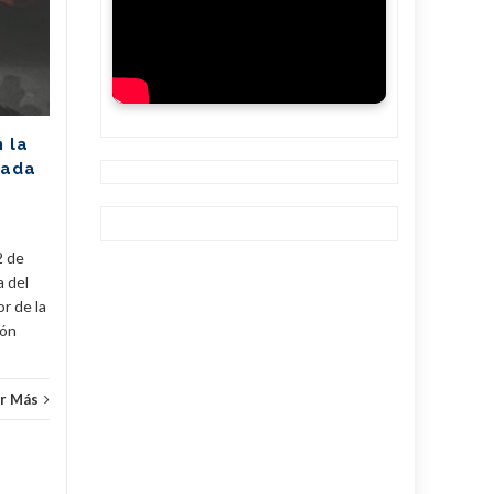
06
06
pronostica
AGO
afectación de 2305
AGO
MW (+Post)
La Unión Eléctrica de Cuba
(UNE) estima para hoy una
n la
disponibilidad de 975
rada
megawatts (MW) y una
a
demanda máxima de 3250
MW. De...
2 de
Cuba
,
Fijar
,
Noticias
...
Leer Más
Cuba
,
a del
r de la
cón
r Más