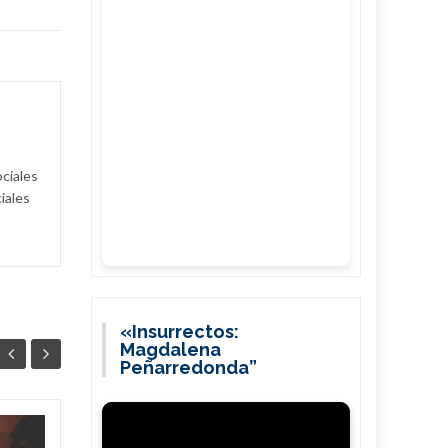
ociales
iales
«Insurrectos:
Magdalena
Peñarredonda”
Unión Eléctrica