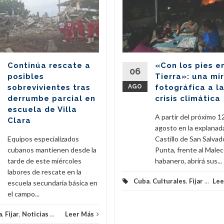
Continúa rescate a
«Con los pies e
06
posibles
Tierra»: una mi
sobrevivientes tras
AGO
fotográfica a l
derrumbe parcial en
crisis climática
escuela de Villa
A partir del próximo 1
Clara
agosto en la explanad
Equipos especializados
Castillo de San Salvado
cubanos mantienen desde la
Punta, frente al Male
tarde de este miércoles
habanero, abrirá sus...
labores de rescate en la
Cuba
,
Culturales
,
Fijar
...
Lee
escuela secundaria básica en
el campo...
a
,
Fijar
,
Noticias
...
Leer Más