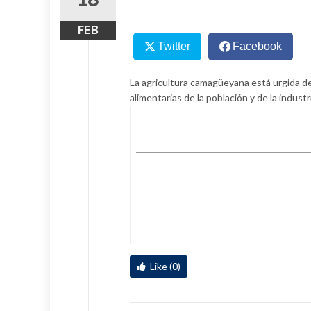
FEB
Twitter
Facebook
La agricultura camagüeyana está urgida d
alimentarias de la población y de la indust
Like (0)