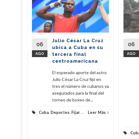
il dona
de
 a
erra
Julio César La Cruz
regó este
06
06
ubica a Cuba en su
vo de 7,6
AGO
tercera final
AGO
amentos
centroamericana
...
El esperado aporte del astro
eer Más
Julio César La Cruz fijó en
tres el número de cubanos ya
asegurados para la final del
torneo de boxeo de...
Cuba
,
Deportes
,
Fijar
...
Leer Más
Cub