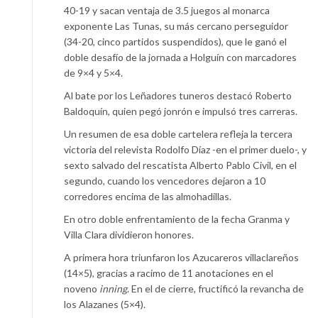
40-19 y sacan ventaja de 3.5 juegos al monarca
exponente Las Tunas, su más cercano perseguidor
(34-20, cinco partidos suspendidos), que le ganó el
doble desafío de la jornada a Holguín con marcadores
de 9×4 y 5×4.
Al bate por los Leñadores tuneros destacó Roberto
Baldoquín, quien pegó jonrón e impulsó tres carreras.
Un resumen de esa doble cartelera refleja la tercera
victoria del relevista Rodolfo Díaz -en el primer duelo-, y
sexto salvado del rescatista Alberto Pablo Civil, en el
segundo, cuando los vencedores dejaron a 10
corredores encima de las almohadillas.
En otro doble enfrentamiento de la fecha Granma y
Villa Clara dividieron honores.
A primera hora triunfaron los Azucareros villaclareños
(14×5), gracias a racimo de 11 anotaciones en el
noveno
inning
. En el de cierre, fructificó la revancha de
los Alazanes (5×4).