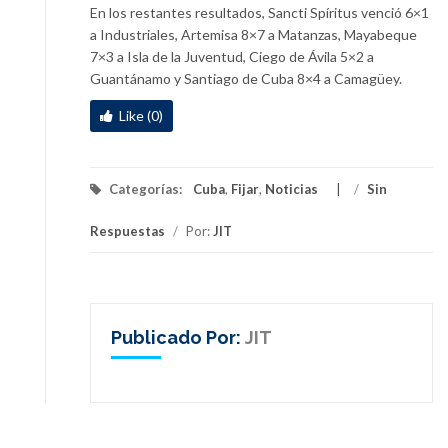
En los restantes resultados, Sancti Spíritus venció 6×1
a Industriales, Artemisa 8×7 a Matanzas, Mayabeque
7×3 a Isla de la Juventud, Ciego de Ávila 5×2 a
Guantánamo y Santiago de Cuba 8×4 a Camagüey.
Like (0)
Categorías:
Cuba
,
Fijar
,
Noticias
/
Sin
Respuestas
/
Por:
JIT
Publicado Por:
JIT