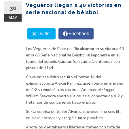
content
Vegueros llegan a 40 victorias en
30
serie nacional de béisbol
MAY
Twitter
Facebook
Los Vegueros de Pinar del Río alcanzaron su victoria 40
en la 63 Serie Nacional de Béisbol, al imponerse en su
feudo del estadio Capitán San Luis a Cienfuegos con
pizarra de 11×4.
Clave en ese éxito resultó el jonrón 14 del
exligamayorista Alexei Ramírez, quien pegó en el juego
de 4-3 y remolcó tres carreras. Además, el
slugger
William Saavedra aportó a la causa al conectar de 4-2 y
fletar par de compañeros hacia el plato.
Sexta sonrisa de Jenier Álvarez, que diseminó seis jits
en siete entradas y otorgó cuatro ponches.
Ahora los vueltabajeros lideran el torneo con cota de