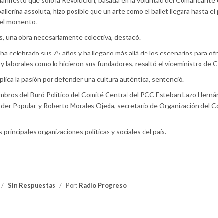
manifestó que solo la Revolución, basada en la voluntad del Comandante 
allerina assoluta, hizo posible que un arte como el ballet llegara hasta el
a el momento.
es, una obra necesariamente colectiva, destacó.
a celebrado sus 75 años y ha llegado más allá de los escenarios para of
y laborales como lo hicieron sus fundadores, resaltó el viceministro de C
lica la pasión por defender una cultura auténtica, sentenció.
embros del Buró Político del Comité Central del PCC Esteban Lazo Herná
oder Popular, y Roberto Morales Ojeda, secretario de Organización del 
principales organizaciones políticas y sociales del país.
/
Sin Respuestas
/
Por:
Radio Progreso