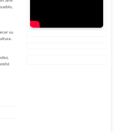
en Jefe
 pueblo,
recer su
ultura.
ndez,
Comité