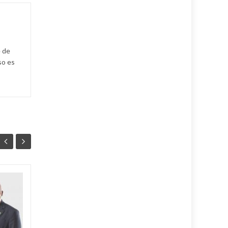
e de
so es
Ballet cubano
07
07
reafirma su
AGO
excelencia con
AGO
cosecha dorada en