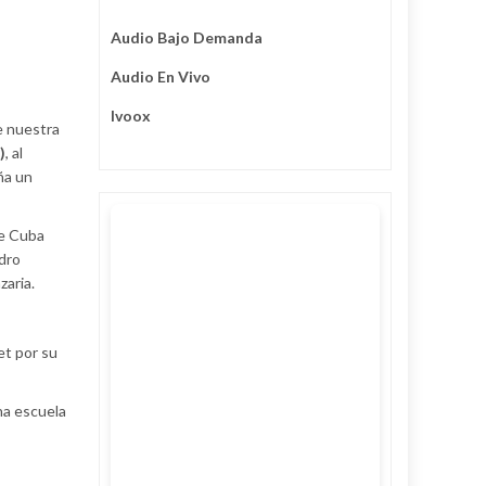
Audio Bajo Demanda
Audio En Vivo
Ivoox
e nuestra
)
, al
ña un
de Cuba
dro
zaria.
et por su
na escuela