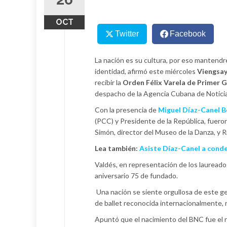
OCT
Twitter
Facebook
La nación es su cultura, por eso mantend
identidad, afirmó este miércoles
Viengsay
recibir la
Orden Félix Varela de Primer 
despacho de la Agencia Cubana de Notici
Con la presencia de
Miguel Díaz-Canel 
(PCC) y Presidente de la República, fuer
Simón, director del Museo de la Danza, y R
Lea también:
Asiste Díaz-Canel a conde
Valdés, en representación de los laureados
aniversario 75 de fundado.
Una nación se siente orgullosa de este ge
de ballet reconocida internacionalmente, re
Apuntó que el nacimiento del BNC fue el r