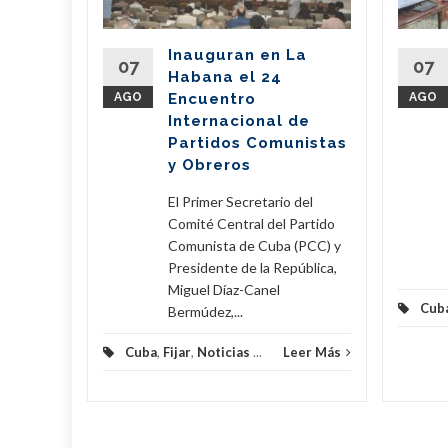
del
Inauguran en La
Partido
07
07
Habana el 24
nte de la
AGO
Encuentro
AGO
íaz-Canel
Internacional de
ste...
Partidos Comunistas
y Obreros
eer Más
El Primer Secretario del
Comité Central del Partido
Comunista de Cuba (PCC) y
Presidente de la República,
Miguel Díaz-Canel
Cub
Bermúdez,...
Cuba
,
Fijar
,
Noticias
...
Leer Más