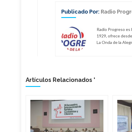
Publicado Por:
Radio Prog
Radio Progreso es 
1929, ofrece desde
La Onda de la Alegr
Artículos Relacionados '
bano
a
de
l país