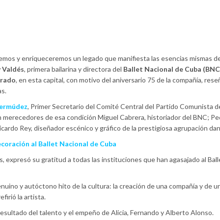
remos y enriqueceremos un legado que manifiesta las esencias mismas d
 Valdés
, primera bailarina y directora del
Ballet Nacional de Cuba (BNC
Grado
, en esta capital, con motivo del aniversario 75 de la compañía, rese
as.
Bermúdez
, Primer Secretario del Comité Central del Partido Comunista 
on merecedores de esa condición Miguel Cabrera, historiador del BNC; Pe
icardo Rey, diseñador escénico y gráfico de la prestigiosa agrupación dan
coración al Ballet Nacional de Cuba
, expresó su gratitud a todas las instituciones que han agasajado al Ball
nuino y autóctono hito de la cultura: la creación de una compañía y de u
firió la artista.
esultado del talento y el empeño de Alicia, Fernando y Alberto Alonso.