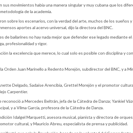
en sus movimientos había una manera singular y muy cubana que los dife
la metodología de la academia.
ron sobre los escenarios, con la verdad del arte, muchos de los sueños y
nmensos aportes al acervo universal, dijo la directora del BNC.
es de bailarines no hay nada mejor que defender ese legado mediante el 
a, profesionalidad y rigor.
ión la excelencia que merece, lo cual solo es posible con disciplina y co
a Orden Juan Marinello a Redento Morejón, subdirector del BNC, y a Mir
nette Delgado, Sadaise Arencibia, Grettel Morejón y el promotor cultura
ejo Carpentier.
se reconoció a Mercedes Beltrán, jefa de la Cátedra de Danza; Yankiel Vá
incipal, y a Vilma García, profesora de la Cátedra de Danza.
ición Idalgel Marquetti, asesora musical, pianista y directora de orque
omotor cultural, y Mauricio Abreu, especialista de prensa y publicidad.