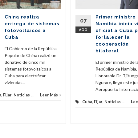
China realiza
Primer ministro
07
entrega de sistemas
Namibia inicia v
fotovoltaicos a
AGO
oficial a Cuba 
Cuba
fortalecer la
cooperación
El Gobierno de la República
bilateral
Popular de China realizó un
donativo de cinco mil
El primer ministro de l
sistemas fotovoltaicos a
República de Namibia,
Cuba para electrificar
Honorable Dr. Tjitunga
viviendas...
Ngurare, llegó este ju
Aeropuerto Internacion
a
,
Fijar
,
Noticias
...
Leer Más
Cuba
,
Fijar
,
Noticias
...
Lee