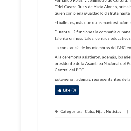
Fernando Rojas, viceministro de Cultura, 
Fidel Castro Ruz y de Alicia Alonso, prima b
quien con plena igualdad lo disfruta hast
El ballet es, más que otras manifestacion
Durante 12 funciones la compañía cubana h
talento en hospitales, centros educativos 
La constancia de los miembros del BNC exp
A la ceremonia asistieron, además, los mi
presidente de la Asamblea Nacional del P
Central del PCC.
Estuvieron, además, representantes de las 
Like (0)
Categorías:
Cuba
,
Fijar
,
Noticias