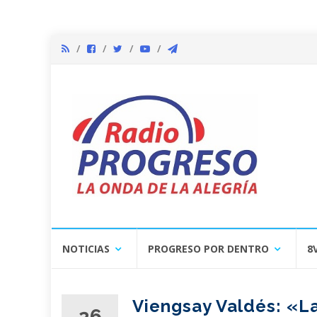
Skip
NOTICIAS
PROGRESO POR DENTRO
8
to
content
Viengsay Valdés: «La
26