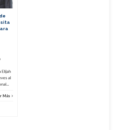
Sudáfrica
Los jóvenes bailarines
 de
Greisell Lastre y Joan Manuel
isita
Riera, de la Escuela Nacional
para
de Ballet Fernando Alonso,
han puesto en alto el...
Cuba
,
Culturales
,
Fijar
...
Leer Más
Cuba
,
a
 Elijah
eves al
al...
r Más