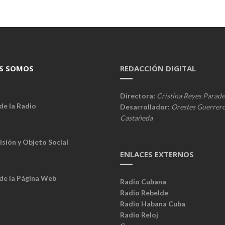
S SOMOS
REDACCIÓN DIGITAL
Directora:
Cristina Reyes Parade
de la Radio
Desarrollador:
Orestes Guerrer
Castañeda
isión y Objeto Social
ENLACES EXTERNOS
 de la Página Web
Radio Cubana
Radio Rebelde
Radio Habana Cuba
Radio Reloj