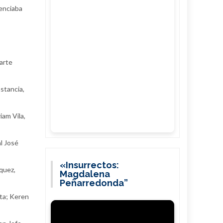
renciaba
arte
nstancia,
iam Vila,
l José
«Insurrectos:
zquez,
Magdalena
Peñarredonda”
sta; Keren